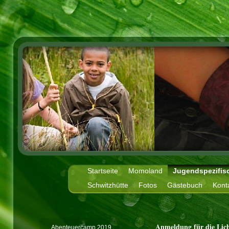
Startseite
Momoland
Jugendspezifis
Schwitzhütte
Fotos
Gästebuch
Kont
Anmeldung für die Lich
Abenteuercamp 2019