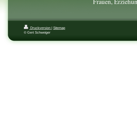
Frauen, Erziehun
Druckversion
|
Sitemap
© Gert Schweiger