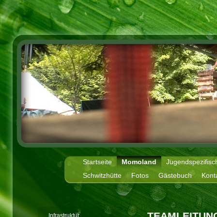
Startseite
Momoland
Jugendspezifisc
Schwitzhütte
Fotos
Gästebuch
Kont
TEAMLEITUN
Infrastruktur